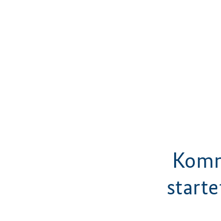
Kommi
start