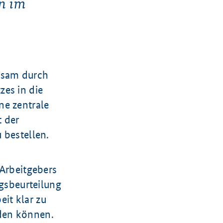
on im
rksam durch
zes in die
ne zentrale
t der
 bestellen.
 Arbeitgebers
gsbeurteilung
it klar zu
den können.