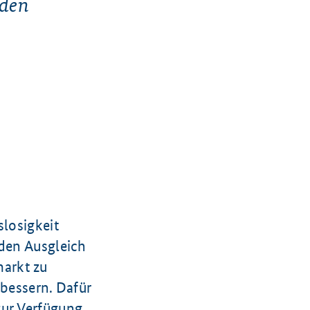
nden
slosigkeit
 den Ausgleich
arkt zu
rbessern. Dafür
ur Verfügung,