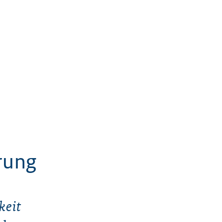
rung
keit