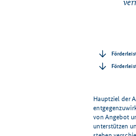
ver
Förderlei
Förderlei
Hauptziel der A
entgegenzuwirke
von Angebot un
unterstützen un
stehen verschi