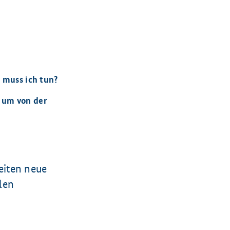
 muss ich tun?
, um von der
eiten neue
len