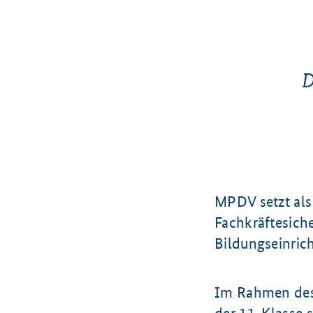
D
MPDV setzt als
Fachkräftesich
Bildungseinric
Im Rahmen des