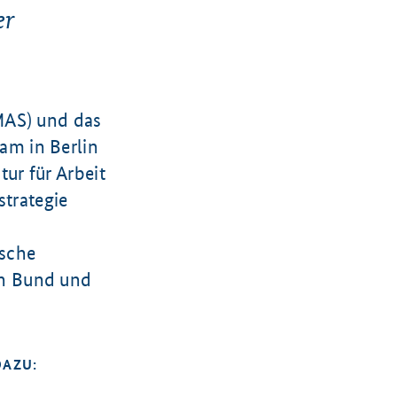
er
MAS) und das
am in Berlin
ur für Arbeit
strategie
ische
on Bund und
DAZU: