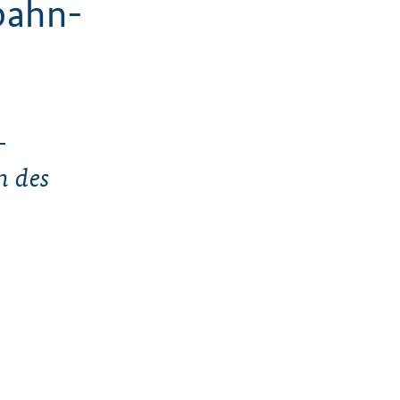
fbahn-
-
n des