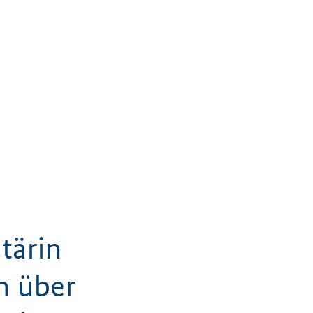
tärin
h über