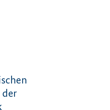
ischen
 der
k