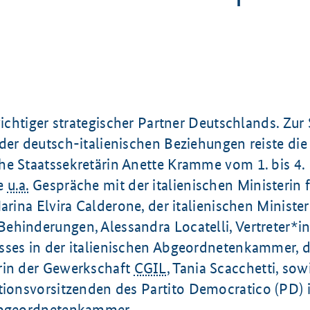
 wichtiger strategischer Partner Deutschlands. Zu
der deutsch-italienischen Beziehungen reiste die
he Staatssekretärin Anette Kramme vom 1. bis
4.
e
u.a.
Gespräche mit der italienischen Ministerin 
Marina Elvira Calderone, der italienischen Minister
ehinderungen, Alessandra Locatelli, Vertreter*i
sses in der italienischen Abgeordnetenkammer, d
rin der Gewerkschaft
CGIL
, Tania Scacchetti, sow
ktionsvorsitzenden des
Partito Democratico
(PD) 
 Abgeordnetenkammer.