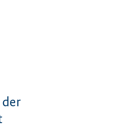
 der
t