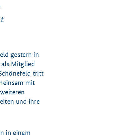
s
t
eld gestern in
als Mitglied
chönefeld tritt
gemeinsam mit
 weiteren
eiten und ihre
en in einem