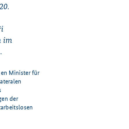
20.
ři
h im
.
en Minister für
lateralen
s
gen der
tarbeitslosen