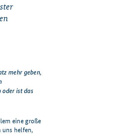
ster
ken
atz mehr geben,
n
 oder ist das
allem eine große
 uns helfen,