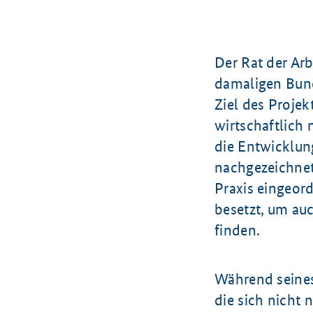
Der Rat der Ar
damaligen Bund
Ziel des Projek
wirtschaftlich
die Entwicklung
nachgezeichnet
Praxis eingeor
besetzt, um au
finden.
Während seines
die sich nicht 