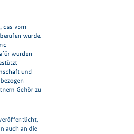
m, das vom
 berufen wurde.
und
Dafür wurden
estützt
nschaft und
isbezogen
rtnern Gehör zu
eröffentlicht,
rn auch an die