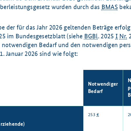
berleistungsgesetz wurden durch das
BMAS
beka
e der für das Jahr 2026 geltenden Beträge erfol
25
im Bundesgesetzblatt (siehe
BGBl
. 2025
I
Nr.
2
n notwendigen Bedarf und den notwendigen per
1. Januar 2026
sind wie folgt:
N
Notwendiger
p
Bedarf
B
253
€
2
erziehende)