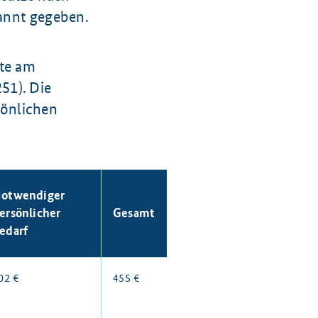
nnt gegeben.
gte am
51). Die
sönlichen
otwendiger
ersönlicher
Gesamt
edarf
02 €
455 €