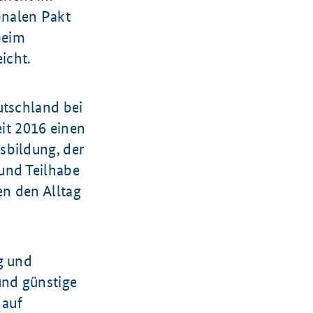
onalen Pakt
beim
icht.
utschland bei
it 2016 einen
sbildung, der
und Teilhabe
en den Alltag
g und
und günstige
 auf