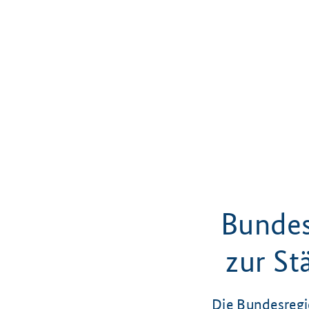
Bundes
zur St
Die Bundesregi