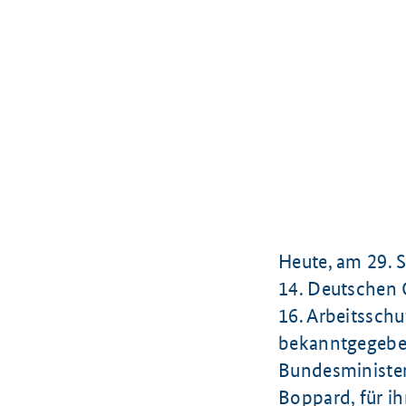
Heute, am
29. 
14. Deutschen
G
16. Arbeitssch
bekanntgegebe
Bundesminister
Boppard, für i