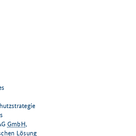
es
utzstrategie
as
MAG
GmbH
,
ischen Lösung