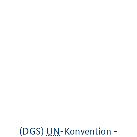
(DGS)
UN
-Konvention -