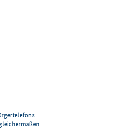
ürgertelefons
 gleichermaßen