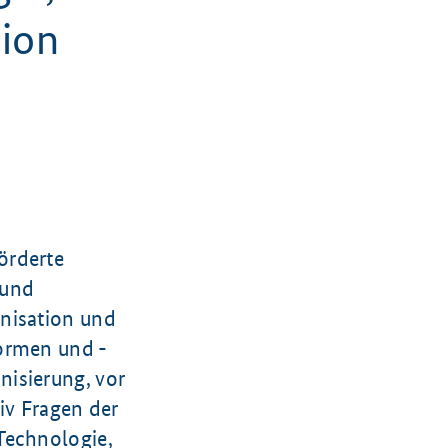
tion
örderte
 und
anisation und
formen und -
isierung, vor
tiv Fragen der
Technologie,