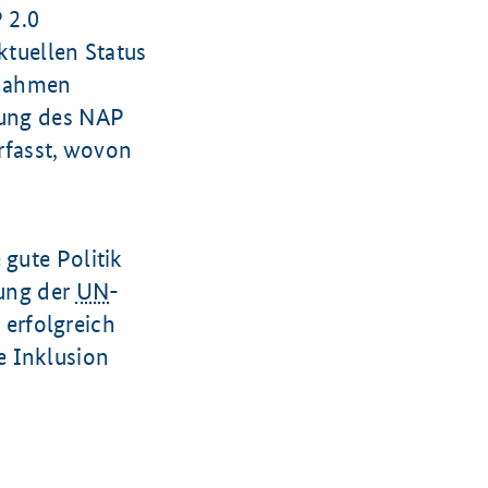
 2.0
ktuellen Status
ßnahmen
ibung des NAP
rfasst, wovon
 gute Politik
ung der
UN
-
 erfolgreich
e Inklusion