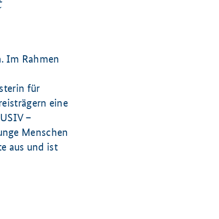
t
en. Im Rahmen
sterin für
reisträgern eine
USIV –
 junge Menschen
e aus und ist