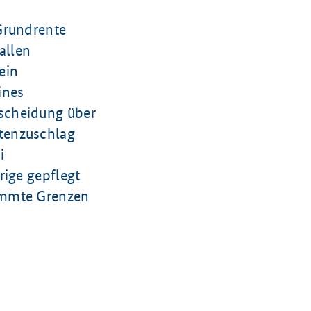
Grundrente
allen
ein
ines
scheidung über
tenzuschlag
i
rige gepflegt
immte Grenzen