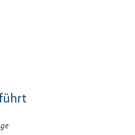
führt
äge