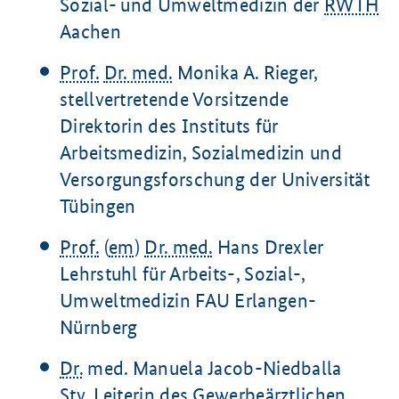
Sozial- und Umweltmedizin der
RWTH
Aachen
Prof.
Dr. med.
Monika A. Rieger,
stellvertretende Vorsitzende
Direktorin des Instituts für
Arbeitsmedizin, Sozialmedizin und
Versorgungsforschung der Universität
Tübingen
Prof.
(
em
)
Dr. med.
Hans Drexler
Lehrstuhl für Arbeits-, Sozial-,
Umweltmedizin FAU Erlangen-
Nürnberg
Dr.
med. Manuela Jacob-Niedballa
Stv.
Leiterin des Gewerbeärztlichen