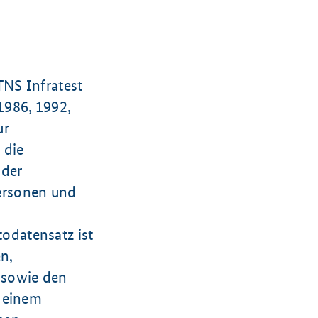
TNS Infratest
1986, 1992,
ur
 die
 der
ersonen und
odatensatz ist
n,
 sowie den
n einem