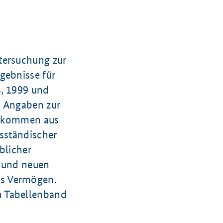
tersuchung zur
gebnisse für
5, 1999 und
e Angaben zur
einkommen aus
fsständischer
blicher
n und neuen
us Vermögen.
n Tabellenband