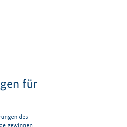
gen für
rungen des
nde gewinnen